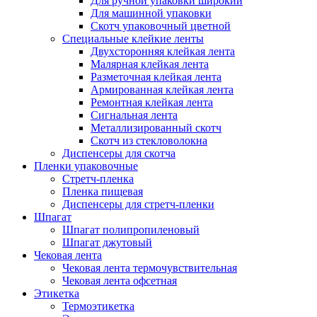
Для ручной упаковки широкий
Для машинной упаковки
Скотч упаковочный цветной
Специальные клейкие ленты
Двухсторонняя клейкая лента
Малярная клейкая лента
Разметочная клейкая лента
Армированная клейкая лента
Ремонтная клейкая лента
Сигнальная лента
Металлизированный скотч
Скотч из стекловолокна
Диспенсеры для скотча
Пленки упаковочные
Стретч-пленка
Пленка пищевая
Диспенсеры для стретч-пленки
Шпагат
Шпагат полипропиленовый
Шпагат джутовый
Чековая лента
Чековая лента термочувствительная
Чековая лента офсетная
Этикетка
Термоэтикетка