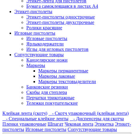
Этикет-лента для пистолетов
Бумага самоклеящаяся в листах А4
Этикет-пистолеты
Этикет-пистолеты однострочные
Этикет-пистолеты двухстрочные
Ролики красящие
Игловые пистолеты
Игловые пистолеты
Ярлыкодержатели
Иглы для игловых пистолетов
Сопутствующие товары
Канцелярские ножи
Маркеры
Маркеры перманентные
Маркеры лаковые
Маркеры текстовыделители
Банковские резинки
Скобы для степлера
Перчатки трикотажные
Тележки покупательские
Клейкая лента (скотч)
- Скотч упаковочный (клейкая лента)
- Специальные клейкие ленты
- Диспенсеры для скотча
Пленки упаковочные
Шпагат
Чековая лента
Этикетка
Этикет-
пистолеты
Игловые пистолеты
Сопутствующие товары