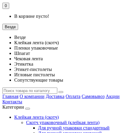
0
В корзине пусто!
Везде
Везде
Клейкая лента (скотч)
Пленки упаковочные
Шпагат
Чековая лента
Этикетка
Этикет-пистолеты
Игловые пистолеты
Сопутствующие товары
Главная
О компании
Доставка
Оплата
Самовывоз
Акции
Контакты
Категории
Клейкая лента (скотч)
Скотч упаковочный (клейкая лента)
Для ручной упаковки стандартный